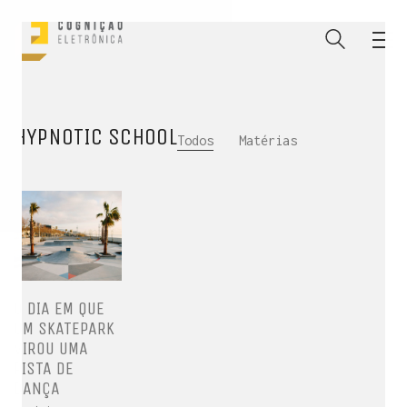
HYPNOTIC SCHOOL
Todos
Matérias
O DIA EM QUE
UM SKATEPARK
VIROU UMA
ENTRE PARA O NOSSO
MEMBERS CLUB
PISTA DE
DANÇA
E receba códigos promocionais para festas, free