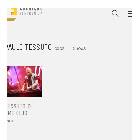
PAULO TESSUTO
Todos
Shows
TESSUTO @
AME CLUB
Shows
ENTRE PARA O NOSSO
MEMBERS CLUB
E receba códigos promocionais para festas, free