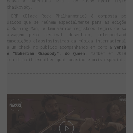
tocava a “Abertura 1812”, do russo Pyotr Ilyich
Tchaikovsky.
A BRP (Black Rock Philharmonic) é composta por
músicos que se reúnem especialmente para as edições
do Burning Man, e tem vários registros legais de sua
passagem pelo festival desértico, interpretando
composições classissíssimas da música internacional.
Dá um check no público acompanhando em coro a
versão
de “Bohemian Rhapsody”, do Queen
, também em 2019.
Fica difícil escolher qual ocasião é mais especial.