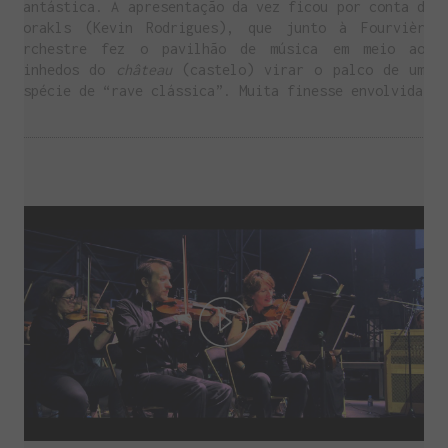
fantástica. A apresentação da vez ficou por conta de
Worakls (Kevin Rodrigues), que junto à Fourvière
Orchestre fez o pavilhão de música em meio aos
vinhedos do
château
(castelo) virar o palco de uma
espécie de “rave clássica”. Muita finesse envolvida!
Play
Video