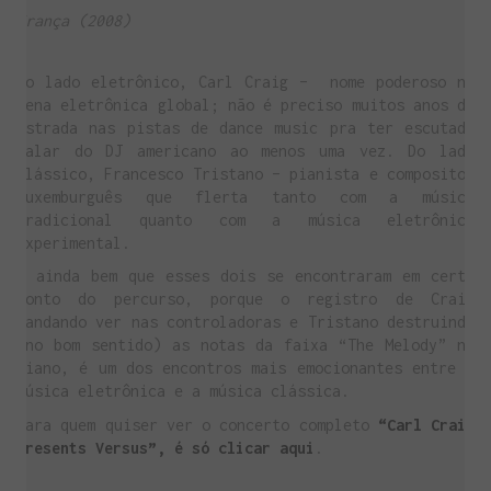
França (2008)
Do lado eletrônico, Carl Craig – nome poderoso na
cena eletrônica global; não é preciso muitos anos de
estrada nas pistas de dance music pra ter escutado
falar do DJ americano ao menos uma vez. Do lado
clássico, Francesco Tristano – pianista e compositor
luxemburguês que flerta tanto com a música
tradicional quanto com a música eletrônica
experimental.
E ainda bem que esses dois se encontraram em certo
ponto do percurso, porque o registro de Craig
mandando ver nas controladoras e Tristano destruindo
(no bom sentido) as notas da faixa “The Melody” no
piano, é um dos encontros mais emocionantes entre a
música eletrônica e a música clássica.
Para quem quiser ver o concerto completo
“Carl Craig
presents Versus”, é só clicar aqui
.