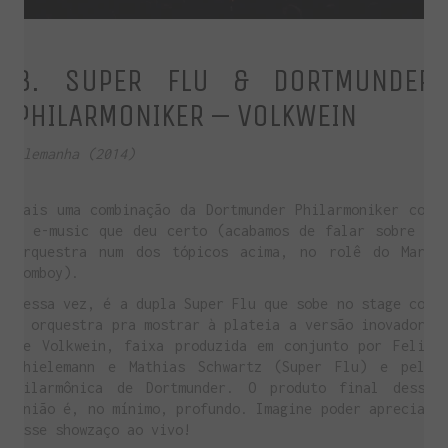
8. SUPER FLU & DORTMUNDER
PHILARMONIKER – VOLKWEIN
Alemanha (2014)
Mais uma combinação da Dortmunder Philarmoniker com
a e-music que deu certo (acabamos de falar sobre a
orquestra num dos tópicos acima, no rolê do Marc
Romboy).
Dessa vez, é a dupla Super Flu que sobe no stage com
a orquestra pra mostrar à plateia a versão inovadora
de Volkwein, faixa produzida em conjunto por Felix
Thielemann e Mathias Schwartz (Super Flu) e pela
filarmônica de Dortmunder. O produto final dessa
união é, no mínimo, profundo. Imagine poder apreciar
esse showzaço ao vivo!