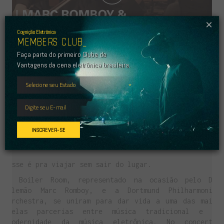
Play
×
Video
MEMBERS CLUB_
Cognição Eletrônica
Faça parte do primeiro Clube de
Vantagens da cena eletrônica brasileira.
5. MARC ROMBOY & DORTMUND
PHILHARMONIC ORCHESTRA –
BOILER ROOM LIVE PERFORMANCE
INSCREVER-SE
Alemanha (2016)
Esse é pra viajar sem sair do lugar.
O Boiler Room, representado na ocasião pelo DJ
alemão Marc Romboy, e a Dortmund Philharmonic
Orchestra, se uniram para dar vida a uma das mais
belas parcerias entre música tradicional e a
modernidade da música eletrônica. No concerto