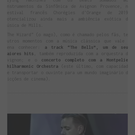
instrumentos da Sinfônica de Avignon Provence, no
festival francês Chorégies d’Orange de 2019,
potencializou ainda mais a ambiência exótica da
música de Mills.
“The Wizard” (o mago), como é chamado pelos fãs, tem
outros momentos com a música clássica que vale a
pena conhecer:
a track “The Bells”, um de seus
maiores hits
, também reproduzida com a orquestra de
Avignon; e o
concerto completo com a Montpelier
Philharmonic Orchestra
(este último, com capacidade
de transportar o ouvinte para um mundo imaginário de
ficções de cinema).