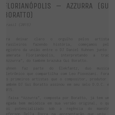
FLORIANÓPOLIS – AZZURRA (GUI
BORATTO)
Brasil (2015)
Pra deixar claro o orgulho pelos artistas
brasileiros fazendo história, começamos pelo
registro da união entre o DJ Daniel Kuhnen junto à
Camerata Florianópolis, interpretando a track
“Azzurra”, do também brazuka Gui Boratto.
Kuhnen faz parte do Elekfantz, duo musical
eletrônico que compartilha com Leo Piovezani. Foram
os primeiros artistas que o compositor, produtor e
também DJ Gui Boratto assinou em seu selo D.O.C. em
2015.
A faixa “Azzurra”, composta por Boratto, já tem uma
pegada bem melódica em sua versão original, o que
foi potencializado sob a regência do maestro
Jeferson Della Rocca na apresentação que uniu o