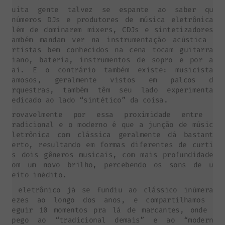
Muita gente talvez se espante ao saber que
inúmeros DJs e produtores de música eletrônica,
além de dominarem mixers, CDJs e sintetizadores,
também mandam ver na instrumentação acústica –
artistas bem conhecidos na cena tocam guitarra,
piano, bateria, instrumentos de sopro e por aí
vai. E o contrário também existe: musicistas
famosos, geralmente vistos em palcos de
orquestras, também têm seu lado experimental
dedicado ao lado “sintético” da coisa.
Provavelmente por essa proximidade entre o
tradicional e o moderno é que a junção de música
eletrônica com clássica geralmente dá bastante
certo, resultando em formas diferentes de curtir
os dois gêneros musicais, com mais profundidade,
com um novo brilho, percebendo os sons de um
jeito inédito.
O eletrônico já se fundiu ao clássico inúmeras
vezes ao longo dos anos, e compartilhamos a
seguir 10 momentos pra lá de marcantes, onde o
apego ao “tradicional demais” e ao “moderno