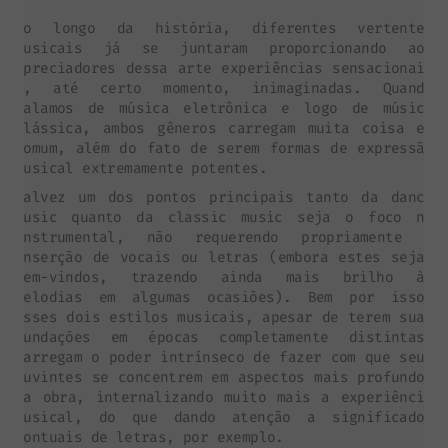
Ao longo da história, diferentes vertentes
musicais já se juntaram proporcionando aos
apreciadores dessa arte experiências sensacionais
e, até certo momento, inimaginadas. Quando
falamos de música eletrônica e logo de música
clássica, ambos gêneros carregam muita coisa em
comum, além do fato de serem formas de expressão
musical extremamente potentes.
Talvez um dos pontos principais tanto da dance
music quanto da classic music seja o foco no
instrumental, não requerendo propriamente a
inserção de vocais ou letras (embora estes sejam
bem-vindos, trazendo ainda mais brilho às
melodias em algumas ocasiões). Bem por isso,
esses dois estilos musicais, apesar de terem suas
fundações em épocas completamente distintas,
carregam o poder intrínseco de fazer com que seus
ouvintes se concentrem em aspectos mais profundos
da obra, internalizando muito mais a experiência
musical, do que dando atenção a significados
pontuais de letras, por exemplo.