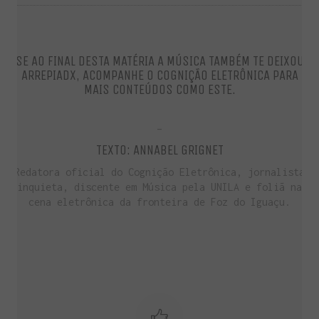
SE AO FINAL DESTA MATÉRIA A MÚSICA TAMBÉM TE DEIXOU
ARREPIADX, ACOMPANHE O COGNIÇÃO ELETRÔNICA PARA
MAIS CONTEÚDOS COMO ESTE.
–
TEXTO: ANNABEL GRIGNET
Redatora oficial do Cognição Eletrônica, jornalista
inquieta, discente em Música pela UNILA e foliã na
ENTRE PARA O NOSSO
MEMBERS CLUB
cena eletrônica da fronteira de Foz do Iguaçu.
E receba códigos promocionais para festas, free
downloads e mais.
É grátis.