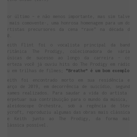
Por último – e não menos importante, mas sim talvez
o mais comovente-, uma honrosa homenagem para um dos
artistas precursores da cena “rave” na década de
90.
Keith Flint foi o vocalista principal da banda
britânica The Prodigy, colecionadora de várias
músicas de sucesso ao longo da carreira – com
certeza você já ouviu hits do The Prodigy em rádios
ou em trilhas de filmes;
“Breathe” é um bom exemplo
.
Keith foi encontrado morto em sua residência em
março de 2019, em decorrência de suicídio, segundo
exames realizados. Para saudar a vida do artista e
perpetuar sua contribuição para o mundo da música, a
Kaleidoscope Orchestra, sob a regência de Steve
Pycroft, reproduziu algumas das obras mais clássicas
de Keith junto ao The Prodigy, da forma mais
clássica possível.