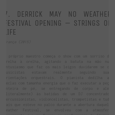
7. DERRICK MAY NO WEATHER
FESTIVAL OPENING – STRINGS OF
LIFE
França (2015)
O próprio maestro começa o show com um sorriso de
orelha à orelha, agitando a batuta na mão num
entusiasmo que faz os mais leigos duvidarem se os
musicistas estavam realmente seguindo suas
orientações orquestrais. O pianista dedilha as
teclas com tamanha energia que o faz executar a peça
inteira de pé, se entregando de corpo e alma
(literalmente) às batidas de um DJ concentrado.
Percussionistas, violoncelistas, trompetistas e tudo
mais que esteve no palco durante a abertura daquele
Weather Festival, se envolveu com a atmosfera