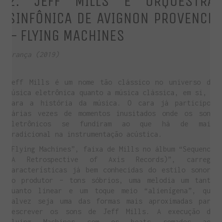
2. JEFF MILLS E ORQUESTRA
SINFÔNICA DE AVIGNON PROVENCE
– FLYING MACHINES
França (2019)
Jeff Mills é um nome tão clássico no universo da
música eletrônica quanto a música clássica, em si, é
para a história da música. O cara já participou
várias vezes de momentos inusitados onde os sons
eletrônicos se fundiram ao que há de mais
tradicional na instrumentação acústica.
“Flying Machines”, faixa de Mills no álbum “Sequence
(A Retrospective of Axis Records)”, carrega
características já bem conhecidas do estilo sonoro
do produtor – tons sóbrios, uma melodia um tanto
quanto linear e um toque meio “alienígena”, que
talvez seja uma das formas mais aproximadas para
descrever os sons de Jeff Mills. A execução de
Flying Machines com os beats somados aos